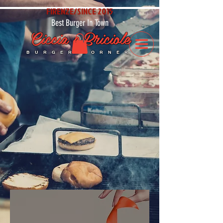
FIRENZE/SINCE 2015
Best Burger In Town
Ciccia e Briciole
BURGER CORNER